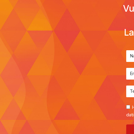
Vu
La
H
dati