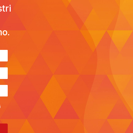
tri
mo.
i