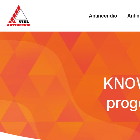
Antincendio
Antin
KNO
prog