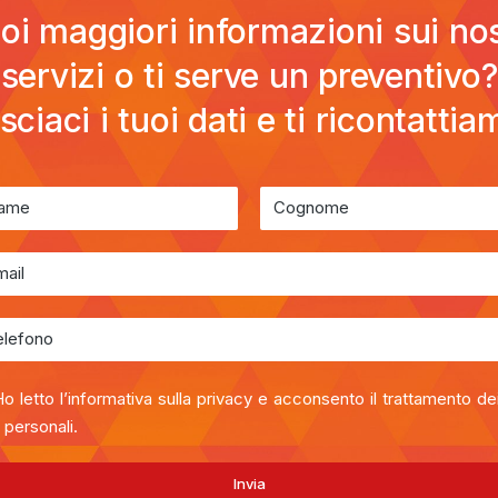
oi maggiori informazioni sui nos
servizi o ti serve un preventivo?
sciaci i tuoi dati e ti ricontattia
o letto l’informativa sulla privacy e acconsento il trattamento de
 personali.
Invia