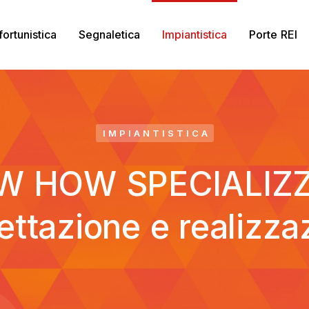
fortunistica
Segnaletica
Impiantistica
Porte REI
IMPIANTISTICA
W HOW SPECIALIZZ
ettazione e realizza